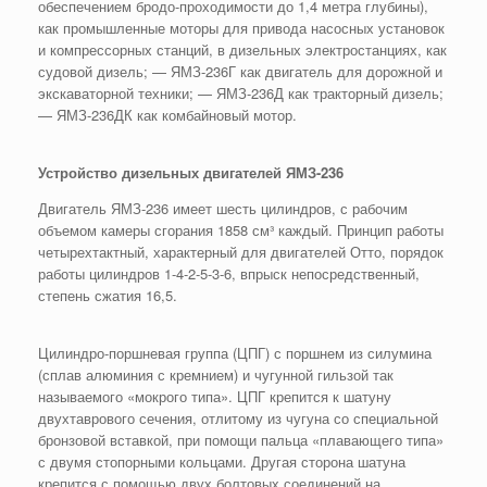
обеспечением бродо-проходимости до 1,4 метра глубины),
как промышленные моторы для привода насосных установок
и компрессорных станций, в дизельных электростанциях, как
судовой дизель; — ЯМЗ-236Г как двигатель для дорожной и
экскаваторной техники; — ЯМЗ-236Д как тракторный дизель;
— ЯМЗ-236ДК как комбайновый мотор.
Устройство дизельных двигателей ЯМЗ-236
Двигатель ЯМЗ-236 имеет шесть цилиндров, с рабочим
объемом камеры сгорания 1858 см³ каждый. Принцип работы
четырехтактный, характерный для двигателей Отто, порядок
работы цилиндров 1-4-2-5-3-6, впрыск непосредственный,
степень сжатия 16,5.
Цилиндро-поршневая группа (ЦПГ) с поршнем из силумина
(сплав алюминия с кремнием) и чугунной гильзой так
называемого «мокрого типа». ЦПГ крепится к шатуну
двухтаврового сечения, отлитому из чугуна со специальной
бронзовой вставкой, при помощи пальца «плавающего типа»
с двумя стопорными кольцами. Другая сторона шатуна
крепится с помощью двух болтовых соединений на