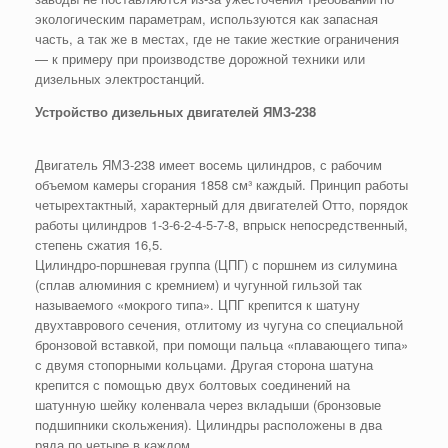
экологическим параметрам, используются как запасная
часть, а так же в местах, где не такие жесткие ограничения
— к примеру при производстве дорожной техники или
дизельных электростанций.
Устройство дизельных двигателей ЯМЗ-238
Двигатель ЯМЗ-238 имеет восемь цилиндров, с рабочим
объемом камеры сгорания 1858 см³ каждый. Принцип работы
четырехтактный, характерный для двигателей Отто, порядок
работы цилиндров 1-3-6-2-4-5-7-8, впрыск непосредственный,
степень сжатия 16,5.
Цилиндро-поршневая группа (ЦПГ) с поршнем из силумина
(сплав алюминия с кремнием) и чугунной гильзой так
называемого «мокрого типа». ЦПГ крепится к шатуну
двухтаврового сечения, отлитому из чугуна со специальной
бронзовой вставкой, при помощи пальца «плавающего типа»
с двумя стопорными кольцами. Другая сторона шатуна
крепится с помощью двух болтовых соединений на
шатунную шейку коленвала через вкладыши (бронзовые
подшипники скольжения). Цилиндры расположены в два
ряда по четыре в каждом.