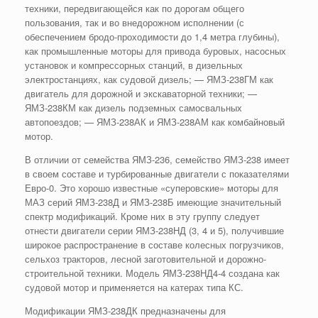
техники, передвигающейся как по дорогам общего
пользования, так и во внедорожном исполнении (с
обеспечением бродо-проходимости до 1,4 метра глубины),
как промышленные моторы для привода буровых, насосных
установок и компрессорных станций, в дизельных
электростанциях, как судовой дизель; — ЯМЗ-238ГМ как
двигатель для дорожной и экскаваторной техники; —
ЯМЗ-238КМ как дизель подземных самосвальных
автопоездов; — ЯМЗ-238АК и ЯМЗ-238АМ как комбайновый
мотор.
В отличии от семейства ЯМЗ-236, семейство ЯМЗ-238 имеет
в своем составе и турбированные двигатели с показателями
Евро-0. Это хорошо известные «суперовские» моторы для
МАЗ серий ЯМЗ-238Д и ЯМЗ-238Б имеющие значительный
спектр модификаций. Кроме них в эту группу следует
отнести двигатели серии ЯМЗ-238НД (3, 4 и 5), получившие
широкое распространение в составе колесных погрузчиков,
сельхоз тракторов, лесной заготовительной и дорожно-
строительной техники. Модель ЯМЗ-238НД4-4 создана как
судовой мотор и применяется на катерах типа КС.
Модификации ЯМЗ-238ДК предназначены для