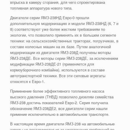
впрыска в камеру сгорания, для чего спроектирована
топливная аппаратура нового типа.
Двигатели серии ЯМЗ-238НД Евро-0 прошли
дополнительную модернизацию и модели ЯМЗ-238НД (6, 7 и
8) соответствуют уже более жестким требованиям по
экологии, что позволило применять их в большем сегменте
техники: на сельскохозяйственных тракторах, погрузчиках, в
составе колесных машин на их базе. Путем аналогичной
модернизации из двигателя ЯМЗ-238Д получены моторы
ЯМЗ-238ДЕ. Все моторы серии ЯМЗ-238ДЕ, за исключением
модификации ЯМЗ-238ДЕ-21 (применяется для
кормоуборочного комбайна), используются в составе
автотранспортной техники. Все эти силовые агрегаты
относятся к Евро-1.
Применение более эффективного топливного насоса
высокого давления (ТНВД) позволило дизелям семейства
ЯМЗ-238 достичь показателей Евро-2. Серия получила
обозначение ЯМЗ-238ДЕ2, все двигатели серии нашли
примение исключительно в автомобильном транспорте.
В настоящее время двигатели ЯМЗ-238 на автомобильные
заводы не поставляются из-за ужесточения требований по