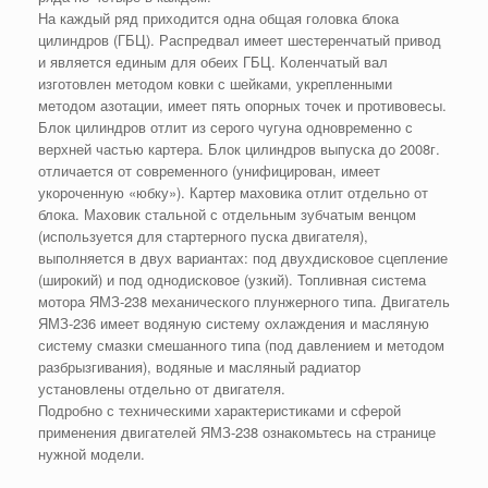
На каждый ряд приходится одна общая головка блока
цилиндров (ГБЦ). Распредвал имеет шестеренчатый привод
и является единым для обеих ГБЦ. Коленчатый вал
изготовлен методом ковки с шейками, укрепленными
методом азотации, имеет пять опорных точек и противовесы.
Блок цилиндров отлит из серого чугуна одновременно с
верхней частью картера. Блок цилиндров выпуска до 2008г.
отличается от современного (унифицирован, имеет
укороченную «юбку»). Картер маховика отлит отдельно от
блока. Маховик стальной с отдельным зубчатым венцом
(используется для стартерного пуска двигателя),
выполняется в двух вариантах: под двухдисковое сцепление
(широкий) и под однодисковое (узкий). Топливная система
мотора ЯМЗ-238 механического плунжерного типа. Двигатель
ЯМЗ-236 имеет водяную систему охлаждения и масляную
систему смазки смешанного типа (под давлением и методом
разбрызгивания), водяные и масляный радиатор
установлены отдельно от двигателя.
Подробно с техническими характеристиками и сферой
применения двигателей ЯМЗ-238 ознакомьтесь на странице
нужной модели.