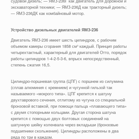
судовой дизель; — ЯМЗ-236Г как двигатель для дорожной и
экскаваторной техники; — ЯМЗ-236Д как тракторный дизель;
— ЯМЗ-236ДК как комбайновый мотор.
Устройство дизельных двигателей ЯМЗ-236
Двигатель ЯМЗ-236 имеет шесть цилиндров, с рабочим
объемом камеры сгорания 1858 см³ каждый. Принцип работы
четырехтактный, характерный для двигателей Отто, порядок
работы цилиндров 1-4-2-5-3-6, впрыск непосредственный,
степень сжатия 16,5.
Цилиндро-поршневая группа (ЦПГ) с поршнем из силумина
(сплав алюминия с кремнием) и чугунной гильзой так
называемого «мокрого типа». ЦПГ крепится к шатуну
двухтаврового сечения, отлитому из чугуна со специальной
бронзовой вставкой, при помощи пальца «плавающего типа»
с двумя стопорными кольцами. Другая сторона шатуна
крепится с помощью двух болтовых соединений на
шатунную шейку коленвала через вкладыши (бронзовые
подшипники скольжения). Цилиндры расположены в два
ряда по три в каждом.