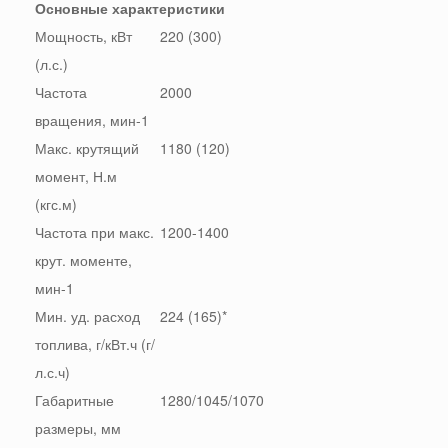
Основные характеристики
Мощность, кВт
220 (300)
(л.с.)
Частота
2000
вращения, мин-1
Макс. крутящий
1180 (120)
момент, Н.м
(кгс.м)
Частота при макс.
1200-1400
крут. моменте,
мин-1
Мин. уд. расход
224 (165)*
топлива, г/кВт.ч (г/
л.с.ч)
Габаритные
1280/1045/1070
размеры, мм