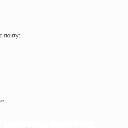
ю почту:
ев.