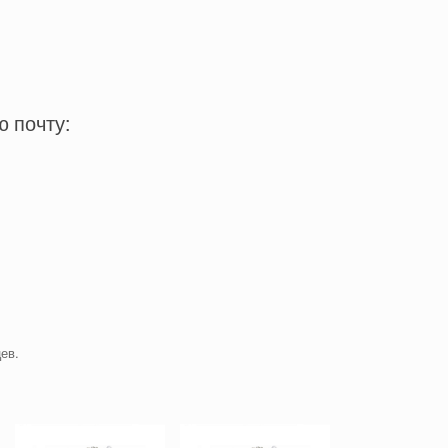
ю почту:
ев.