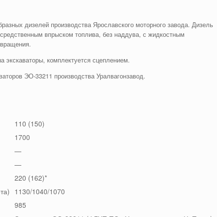
бразных дизелей производства Ярославского моторного завода. Дизель
осредственным впрыском топлива, без наддува, с жидкостным
 вращения.
а экскаваторы, комплектуется сцеплением.
ваторов ЭО-33211 производства Уралвагонзавод.
110 (150)
1700
—
—
220 (162)*
та)
1130/1040/1070
985