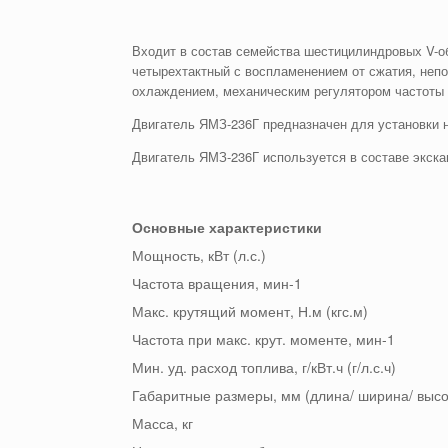
Входит в состав семейства шестицилиндровых V-о
четырехтактный с воспламенением от сжатия, неп
охлаждением, механическим регулятором частоты
Двигатель ЯМЗ-236Г предназначен для установки н
Двигатель ЯМЗ-236Г используется в составе экска
Основные характеристики
Мощность, кВт (л.с.)
Частота вращения, мин-1
Макс. крутящий момент, Н.м (кгс.м)
Частота при макс. крут. моменте, мин-1
Мин. уд. расход топлива, г/кВт.ч (г/л.с.ч)
Габаритные размеры, мм (длина/ ширина/ высо
Масса, кг