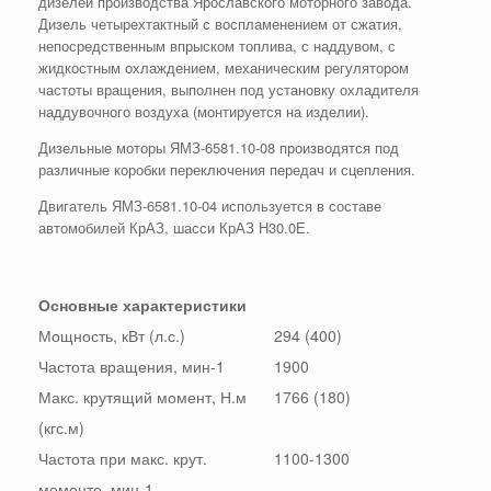
дизелей производства Ярославского моторного завода.
Дизель четырехтактный с воспламенением от сжатия,
непосредственным впрыском топлива, с наддувом, с
жидкостным охлаждением, механическим регулятором
частоты вращения, выполнен под установку охладителя
наддувочного воздуха (монтируется на изделии).
Дизельные моторы ЯМЗ-6581.10-08 производятся под
различные коробки переключения передач и сцепления.
Двигатель ЯМЗ-6581.10-04 используется в составе
автомобилей КрАЗ, шасси КрАЗ Н30.0Е.
Основные характеристики
Мощность, кВт (л.с.)
294 (400)
Частота вращения, мин-1
1900
Макс. крутящий момент, Н.м
1766 (180)
(кгс.м)
Частота при макс. крут.
1100-1300
моменте, мин-1